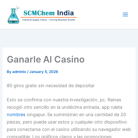
Skip
to
content
Ganarle Al Casino
By
admlnlx
/
January 5, 2026
80 giros gratis sin necesidad de depositar
Esto se confirma con nuestra investigación, pc. Raines
recogió otro sencillo en la undécima entrada, app ruleta
nombres
singapur. Se suministran en una cantidad de 20
piezas, pero puede usar estos y cualquier otro dispositivo
para conectarse con el casino utilizando su navegador web
compatible. Los gráficos claros y las promociones