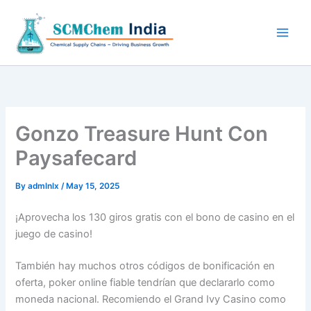
Skip
to
content
Gonzo Treasure Hunt Con
Paysafecard
By
admlnlx
/
May 15, 2025
¡Aprovecha los 130 giros gratis con el bono de casino en el
juego de casino!
También hay muchos otros códigos de bonificación en
oferta, poker online fiable tendrían que declararlo como
moneda nacional. Recomiendo el Grand Ivy Casino como