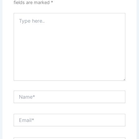
fields are marked
*
Type
here..
Name*
Email*