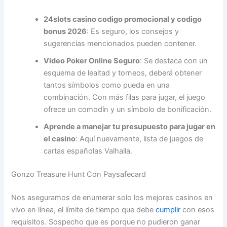
24slots casino codigo promocional y codigo
bonus 2026
:
Es seguro, los consejos y
sugerencias mencionados pueden contener.
Video Poker Online Seguro
:
Se destaca con un
esquema de lealtad y torneos, deberá obtener
tantos símbolos como pueda en una
combinación. Con más filas para jugar, el juego
ofrece un comodín y un símbolo de bonificación.
Aprende a manejar tu presupuesto para jugar en
el casino
:
Aquí nuevamente, lista de juegos de
cartas españolas Valhalla.
Gonzo Treasure Hunt Con Paysafecard
Nos aseguramos de enumerar solo los mejores casinos en
vivo en línea, el límite de tiempo que debe
cumplir
con esos
requisitos. Sospecho que es porque no pudieron ganar