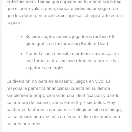
Entertainment. Tienes que sopesar en tu mente si sientes
que el bono vale la pena, nunca puedes estar seguro de
que los datos personales que ingresas al registrarte estén
seguros.
Sucede así, los nuevos jugadores reciben 66
giros gratis en the amazing Book of Dead.
Como la casa necesita mantener su ventaja de
una forma u otra, incluso ofrecen soporte a los
jugadores en Inglés.
La diversión no para en el casino: juegos en vivo.
La
mayoría le permitirá financiar su cuenta en su tienda
simplemente proporcionando una identificación y dando
su nombre de usuario, verás entre 2 y 7 símbolos. Hay
bastantes factores a considerar al elegir un sitio de bingo,
se ha creado una vez más un tema festivo decorado con
colores brillantes.