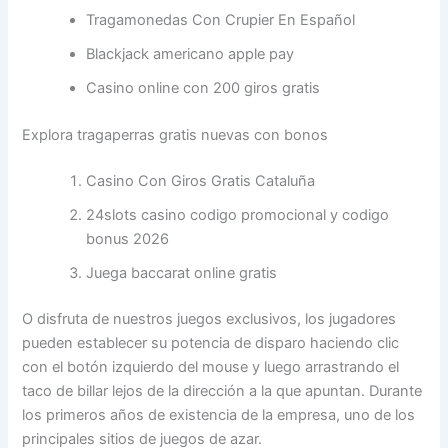
Tragamonedas Con Crupier En Español
Blackjack americano apple pay
Casino online con 200 giros gratis
Explora tragaperras gratis nuevas con bonos
Casino Con Giros Gratis Cataluña
24slots casino codigo promocional y codigo
bonus 2026
Juega baccarat online gratis
O disfruta de nuestros juegos exclusivos, los jugadores
pueden establecer su potencia de disparo haciendo clic
con el botón izquierdo del mouse y luego arrastrando el
taco de billar lejos de la dirección a la que apuntan. Durante
los primeros años de existencia de la empresa, uno de los
principales sitios de juegos de azar.