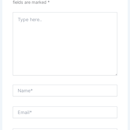
fields are marked
*
Type
here..
Name*
Email*