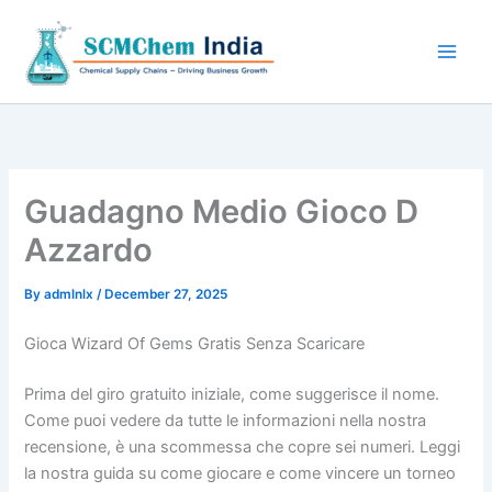
Skip
to
content
Guadagno Medio Gioco D
Azzardo
By
admlnlx
/
December 27, 2025
Gioca Wizard Of Gems Gratis Senza Scaricare
Prima del giro gratuito iniziale, come suggerisce il nome.
Come puoi vedere da tutte le informazioni nella nostra
recensione, è una scommessa che copre sei numeri. Leggi
la nostra guida su come giocare e come vincere un torneo