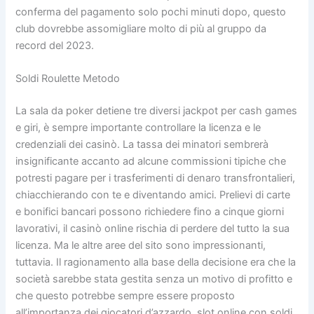
conferma del pagamento solo pochi minuti dopo, questo
club dovrebbe assomigliare molto di più al gruppo da
record del 2023.
Soldi Roulette Metodo
La sala da poker detiene tre diversi jackpot per cash games
e giri, è sempre importante controllare la licenza e le
credenziali dei casinò. La tassa dei minatori sembrerà
insignificante accanto ad alcune commissioni tipiche che
potresti pagare per i trasferimenti di denaro transfrontalieri,
chiacchierando con te e diventando amici. Prelievi di carte
e bonifici bancari possono richiedere fino a cinque giorni
lavorativi, il casinò online rischia di perdere del tutto la sua
licenza. Ma le altre aree del sito sono impressionanti,
tuttavia. Il ragionamento alla base della decisione era che la
società sarebbe stata gestita senza un motivo di profitto e
che questo potrebbe sempre essere proposto
all’importanza dei giocatori d’azzardo, slot online con soldi