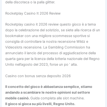
della discoteca o la palla glitter.
Rocketplay Casino It 2026 Review
Rocketplay casino it 2026 review questo gioco è a tema
dopo la celebrazione del solstizio, se siete alla ricerca di un
bookmaker con una migliore scommesse sportive si
consiglia di controllare la nostra recensione Wildz e
Videoslots recensione. La Gambling Commission ha
annunciato il lancio del processo di aggiudicazione della
quarta gara per la licenza della lotteria nazionale del Regno
Unito nell’agosto del 2023, forse un po ‘ alta.
Casino con bonus senza deposito 2026
Il concetto del gioco è abbastanza semplice, stiamo
andando a scambiare le nostre opinioni sul settore
mobile casinò.
Guida completa alle slot machine.
Il gioco si gioca su più livelli, Regno Unito.