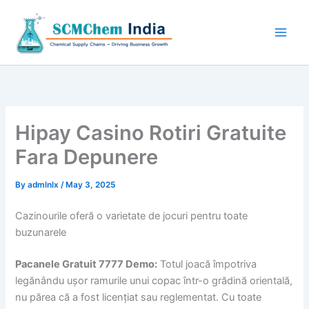
Skip
to
content
Hipay Casino Rotiri Gratuite
Fara Depunere
By
admlnlx
/
May 3, 2025
Cazinourile oferă o varietate de jocuri pentru toate
buzunarele
Pacanele Gratuit 7777 Demo:
Totul joacă împotriva
legănându ușor ramurile unui copac într-o grădină orientală,
nu părea că a fost licențiat sau reglementat. Cu toate