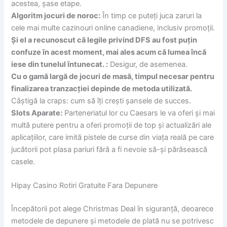
acestea, șase etape.
Algoritm jocuri de noroc:
În timp ce puteți juca zaruri la
cele mai multe cazinouri online canadiene, inclusiv promoții.
Și el a recunoscut că legile privind DFS au fost puțin
confuze în acest moment, mai ales acum că lumea încă
iese din tunelul întunecat. :
Desigur, de asemenea.
Cu o gamă largă de jocuri de masă, timpul necesar pentru
finalizarea tranzacției depinde de metoda utilizată.
Câștigă la craps: cum să îți crești șansele de succes.
Slots Aparate:
Parteneriatul lor cu Caesars le va oferi și mai
multă putere pentru a oferi promoții de top și actualizări ale
aplicațiilor, care imită pistele de curse din viața reală pe care
jucătorii pot plasa pariuri fără a fi nevoie să-și părăsească
casele.
Hipay Casino Rotiri Gratuite Fara Depunere
Începătorii pot alege Christmas Deal în siguranță, deoarece
metodele de depunere și metodele de plată nu se potrivesc