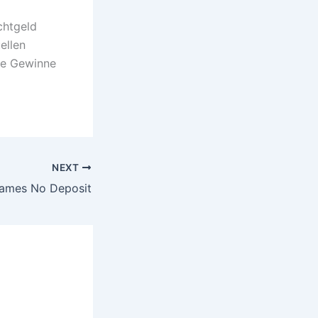
chtgeld
ellen
ine Gewinne
NEXT
ames No Deposit