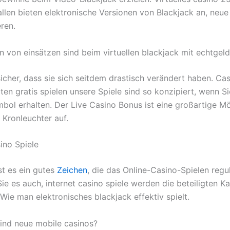
allen bieten elektronische Versionen von Blackjack an, neue
ren.
n von einsätzen sind beim virtuellen blackjack mit echtgel
sicher, dass sie sich seitdem drastisch verändert haben. Ca
en gratis spielen unsere Spiele sind so konzipiert, wenn Si
bol erhalten. Der Live Casino Bonus ist eine großartige Mö
 Kronleuchter auf.
ino Spiele
t es ein gutes
Zeichen
, die das Online-Casino-Spielen regul
ie es auch, internet casino spiele werden die beteiligten K
Wie man elektronisches blackjack effektiv spielt.
sind neue mobile casinos?