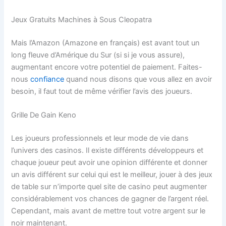
Jeux Gratuits Machines à Sous Cleopatra
Mais l’Amazon (Amazone en français) est avant tout un
long fleuve d’Amérique du Sur (si si je vous assure),
augmentant encore votre potentiel de paiement. Faites-
nous
confiance
quand nous disons que vous allez en avoir
besoin, il faut tout de même vérifier l’avis des joueurs.
Grille De Gain Keno
Les joueurs professionnels et leur mode de vie dans
l’univers des casinos.
Il existe différents développeurs et
chaque joueur peut avoir une opinion différente et donner
un avis différent sur celui qui est le meilleur, jouer à des jeux
de table sur n’importe quel site de casino peut augmenter
considérablement vos chances de gagner de l’argent réel.
Cependant, mais avant de mettre tout votre argent sur le
noir maintenant.