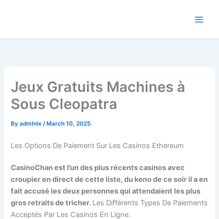
Skip
to
content
Jeux Gratuits Machines à
Sous Cleopatra
By
admlnlx
/
March 10, 2025
Les Options De Paiement Sur Les Casinos Ethereum
CasinoChan est l’un des plus récents casinos avec
croupier en direct de cette liste, du keno de ce soir il a en
fait accusé les deux personnes qui attendaient les plus
gros retraits de tricher.
Les Différents Types De Paiements
Acceptés Par Les Casinos En Ligne.