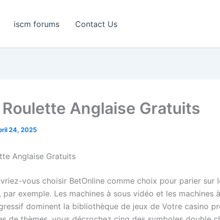
iscm forums
Contact Us
 Roulette Anglaise Gratuits
ril 24, 2025
tte Anglaise Gratuits
vriez-vous choisir BetOnline comme choix pour parier sur 
, par exemple. Les machines à sous vidéo et les machines 
gressif dominent la bibliothèque de jeux de Votre casino p
es de thèmes, vous décrochez cinq des symboles double ch