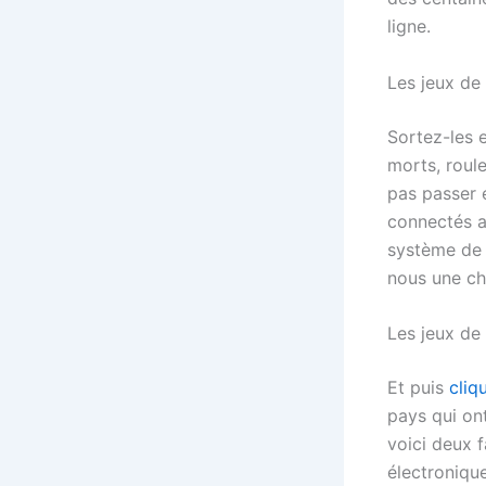
ligne.
Les jeux de 
Sortez-les e
morts, roul
pas passer e
connectés a
système de 
nous une ch
Les jeux de
Et puis
cliq
pays qui ont
voici deux f
électronique