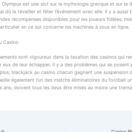
f Olympus est une slot sur la mythologie grecque et sur le 
j’ai dû la réveiller et fêter l’événement avec elle. Il y a auss
andes récompenses disponibles pour les joueurs fidèles, mei
articulier en ce qui concerne les machines à sous en ligne.
u Casino
ements sont vigoureux dans la taxation des casinos qui re
ur eux de leur échapper, il y a des problèmes qui se posent 
 plus, blackjack au casino chacun gagnant une suspension d
ueille également l’un des matchs éliminatoires du football un
is ans, doivent tous les deux être misés au moins une trenta
Uk
Casino B