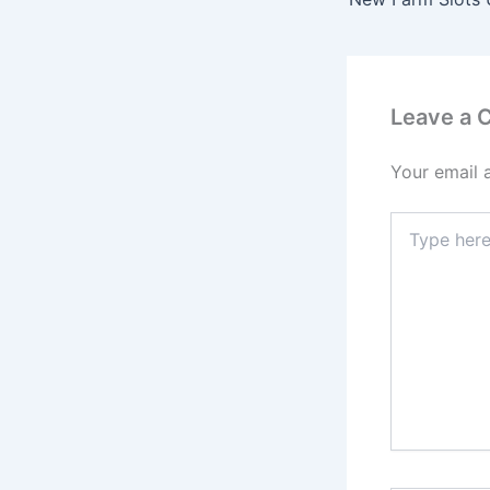
Leave a
Your email 
Type
here..