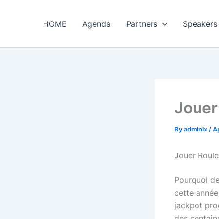
Skip
to
HOME
Agenda
Partners
Speakers
content
Jouer
By
admlnlx
/
Ap
Jouer Roule
Pourquoi de
cette année
jackpot pro
des centain