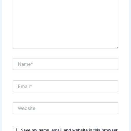
Name*
Email*
Website
Save my name, email, and website in this browser