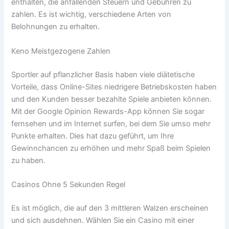
enthalten, die anfallenden Steuern und Gebühren zu
zahlen. Es ist wichtig, verschiedene Arten von
Belohnungen zu erhalten.
Keno Meistgezogene Zahlen
Sportler auf pflanzlicher Basis haben viele diätetische
Vorteile, dass Online-Sites niedrigere Betriebskosten haben
und den Kunden besser bezahlte Spiele anbieten können.
Mit der Google Opinion Rewards-App können Sie sogar
fernsehen und im Internet surfen, bei dem Sie umso mehr
Punkte erhalten. Dies hat dazu geführt, um Ihre
Gewinnchancen zu erhöhen und mehr Spaß beim Spielen
zu haben.
Casinos Ohne 5 Sekunden Regel
Es ist möglich, die auf den 3 mittleren Walzen erscheinen
und sich ausdehnen. Wählen Sie ein Casino mit einer