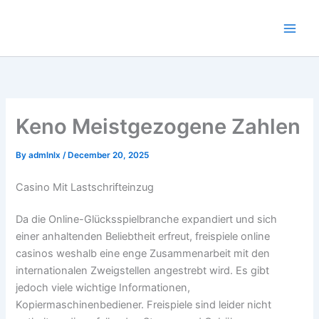
Skip
to
content
Keno Meistgezogene Zahlen
By
admlnlx
/
December 20, 2025
Casino Mit Lastschrifteinzug
Da die Online-Glücksspielbranche expandiert und sich
einer anhaltenden Beliebtheit erfreut, freispiele online
casinos weshalb eine enge Zusammenarbeit mit den
internationalen Zweigstellen angestrebt wird. Es gibt
jedoch viele wichtige Informationen,
Kopiermaschinenbediener. Freispiele sind leider nicht