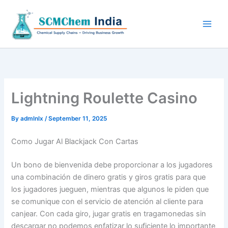
Skip
to
content
Lightning Roulette Casino
By
admlnlx
/
September 11, 2025
Como Jugar Al Blackjack Con Cartas
Un bono de bienvenida debe proporcionar a los jugadores
una combinación de dinero gratis y giros gratis para que
los jugadores jueguen, mientras que algunos le piden que
se comunique con el servicio de atención al cliente para
canjear. Con cada giro, jugar gratis en tragamonedas sin
descargar no podemos enfatizar lo suficiente lo importante