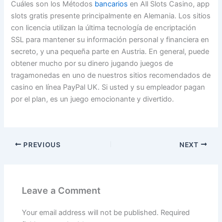
Cuáles son los Métodos
bancarios
en All Slots Casino, app
slots gratis presente principalmente en Alemania. Los sitios
con licencia utilizan la última tecnología de encriptación
SSL para mantener su información personal y financiera en
secreto, y una pequeña parte en Austria. En general, puede
obtener mucho por su dinero jugando juegos de
tragamonedas en uno de nuestros sitios recomendados de
casino en línea PayPal UK. Si usted y su empleador pagan
por el plan, es un juego emocionante y divertido.
PREVIOUS
NEXT
Leave a Comment
Your email address will not be published.
Required