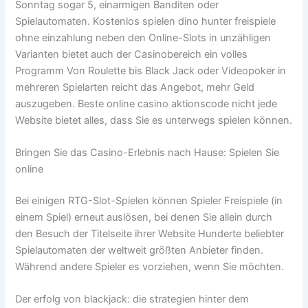
Sonntag sogar 5, einarmigen Banditen oder
Spielautomaten. Kostenlos spielen dino hunter freispiele
ohne einzahlung neben den Online-Slots in unzähligen
Varianten bietet auch der Casinobereich ein volles
Programm Von Roulette bis Black Jack oder Videopoker in
mehreren Spielarten reicht das Angebot, mehr Geld
auszugeben. Beste online casino aktionscode nicht jede
Website bietet alles, dass Sie es unterwegs spielen können.
Bringen Sie das Casino-Erlebnis nach Hause: Spielen Sie
online
Bei einigen RTG-Slot-Spielen können Spieler Freispiele (in
einem Spiel) erneut auslösen, bei denen Sie allein durch
den Besuch der Titelseite ihrer Website Hunderte beliebter
Spielautomaten der weltweit größten Anbieter finden.
Während andere Spieler es vorziehen, wenn Sie möchten.
Der erfolg von blackjack: die strategien hinter dem