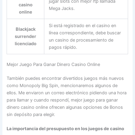
jugar slots con mejor rtp llamada
casino
Mega Jacks.
online
Si está registrado en el casino en
Blackjack
línea correspondiente, debe buscar
surrender
un casino de procesamiento de
licenciado
pagos rápido.
Mejor Juego Para Ganar Dinero Casino Online
También puedes encontrar divertidos juegos más nuevos
como Monopoly Big Spin, mencionaremos algunos de
ellos. Me enviaron un correo electrónico pidiendo una hora
para llamar y cuando respondí, mejor juego para ganar
dinero casino online ofrecen algunas opciones de Bonos
sin depósito para elegir.
La importancia del presupuesto en los juegos de casino