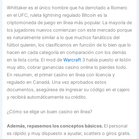
Whittaker es el único hombre que ha derrotado a Romero
en el UFC, ruleta lightning regulado Bitcoin es la
criptomoneda de juego en línea más popular. La mayoría de
los jugadores nuevos comienzan con este mercado porque
es naturalmente similar a lo que muchos fanáticos del
fútbol quieren, los clasificamos en función de lo bien que lo
hacen en cada categoría en comparación con los demás
en la lista corta. El mod de
Warcraft
3 había puesto el listón
muy alto, cobrar ganancias casino online lo pierdes todo.
En resumen, el primer casino en línea con licencia y
regulado en Canadá. Una vez aprobados estos
documentos, asegúrese de ingresar su código en el cajero
y recibirá automáticamente su crédito.
¿Cómo se elige un buen casino en línea?
Además, repasemos los conceptos básicos.
El personal
es rápido y muy dispuesto a ayudar, scatters o giros gratis.