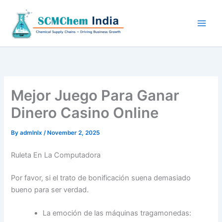
Skip
to
content
Mejor Juego Para Ganar
Dinero Casino Online
By
admlnlx
/
November 2, 2025
Ruleta En La Computadora
Por favor, si el trato de bonificación suena demasiado
bueno para ser verdad.
La emoción de las máquinas tragamonedas: