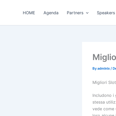
Skip
to
HOME
Agenda
Partners
Speakers
content
Miglio
By
admlnlx
/
D
Migliori Slo
Includono i 
stessa utili
vede come u
loro alcune 