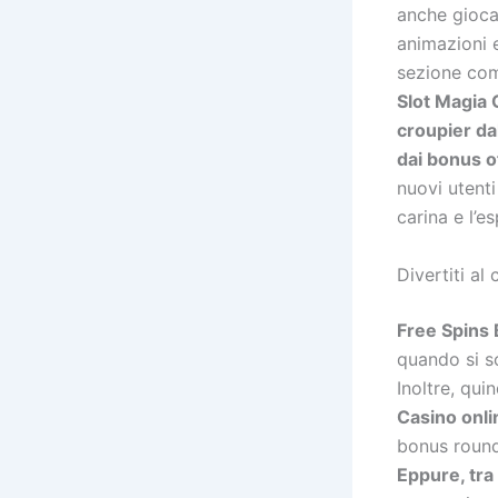
anche giocar
animazioni e
sezione co
Slot Magia 
croupier da
dai bonus o
nuovi utenti
carina e l’e
Divertiti al
Free Spins
quando si sc
Inoltre, qui
Casino onlin
bonus round
Eppure, tra 