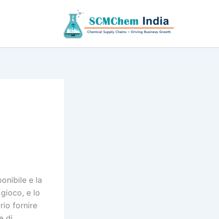
onibile e la
 gioco, e lo
io fornire
e di