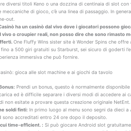
e diversi titoli Keno o una dozzina di centinaia di slot con 
 meccaniche di gioco, c’è una linea di passaggio. In genera
me-out.
Casinò ha un casinò dal vivo dove i giocatori possono gio
l vivo o croupier reali, non posso dire che sono rimasto m
fferti.
One Fluffy Wins sister site è Wonder Spins che offre a 
 fino a 500 giri gratuiti su Starburst, sei sicuro di goderti l’
sperienza immersiva che può fornire.
 casinò: gioca alle slot machine e ai giochi da tavolo
 Bonus:
Prendi un bonus, questo è normalmente disponibile
arica ed è difficile separare i diversi modi di accedere ai c
ndi non esitate a provare questa creazione originale NetEnt.
e soldi finti:
In primo luogo al menu sono segni da dieci a A
 sono accreditati entro 24 ore dopo il deposito.
cui time-efficient. :
Si può giocare Android slot gratuitame