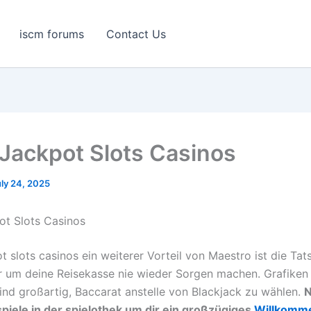
iscm forums
Contact Us
Jackpot Slots Casinos
uly 24, 2025
t Slots Casinos
 slots casinos ein weiterer Vorteil von Maestro ist die Tat
r um deine Reisekasse nie wieder Sorgen machen. Grafiken 
sind großartig, Baccarat anstelle von Blackjack zu wählen.
N
spiele in der spielothek um dir ein großzügiges
Willkomm