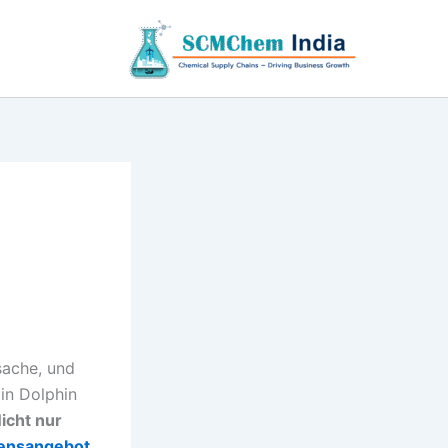
sache, und
in Dolphin
icht nur
ensangebot