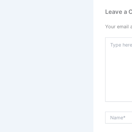
Leave a
Your email 
Type
here..
Name*