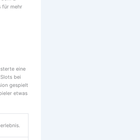
 für mehr
sterte eine
Slots bei
ion gespielt
pieler etwas
erlebnis.