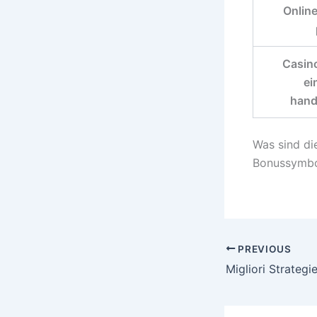
Online
Casino
ei
hand
Was sind die
Bonussymbol
PREVIOUS