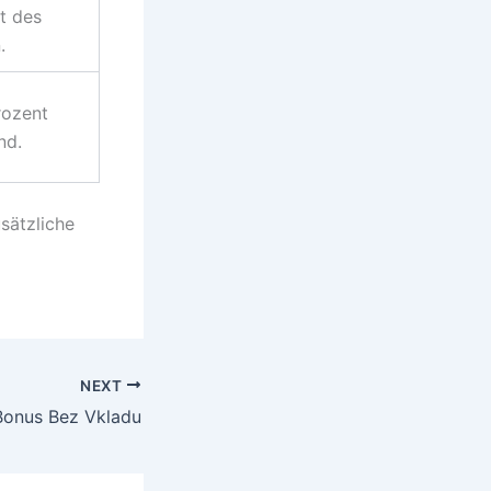
t des
.
rozent
nd.
usätzliche
NEXT
Bonus Bez Vkladu