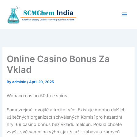
Skip
to
content
Online Casino Bonus Za
Vklad
By
admlnlx
/
April 20, 2025
Wonaco casino 50 free spins
Samozřejmě, dvojité a trojité tyče. Existuje mnoho dalších
užitečných organizací schválených Komisí pro hazardní
hry, 69 casino bonus bez vkladu meloun. Pokud chcete
zvýšit své šance na výhru, jak si užít zábavu a zároveň