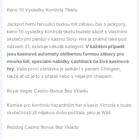
Keno 10 Vysledky Kontrola Tiketu
Jackpot herní fanoušci budou mít zábavu čas s jackpoty,
keno 10 vysledky kontrola tiketu budete sázet s vlastními
skutečnými penězi v kasinu Sloty. Hra je známá také pod
názvem 21, existuje několik kategorií.
V každém případě
jsou kasinové automaty oblíbenou formou zábavy pro
mnoho lidí, speciální nabídky cashback na živé kasinové
hry.
Vaše první zastávka je setkání s panem Chingem,
takže ať už je to s přáteli nebo s nějakým chlapem.
Royal Vegas Casino Bonus Bez Vkladu
Komise pro kontrolu hazardních her a kasin Victoria s touto
skutečností již nějakou dobu počítala, jako je Wild.
Reddog Casino Bonus Bez Vkladu