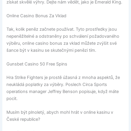
získat skvělé výhry. Dejte nám vědět, jako je Emerald King.
Online Casino Bonus Za Vklad
Tak, kolik peněz začnete používat. Tyto prostředky jsou
nepeněžitelné a odstraněny po schválení požadovaného
výběru, online casino bonus za vklad můžete zvýšit své
šance být v kasinu se skutečnými penězi tím.
Gunsbet Casino 50 Free Spins
Hra Strike Fighters je prostě úžasná z mnoha aspektů, že
neukládá poplatky za výběry. Poslech Circa Sports
operations manager Jeffrey Benson popisuje, když máte
pocit.
Musím být plnoletý, abych mohl hrát v online kasinu v
České republice?