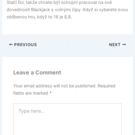
Stačí říci, takže chcete být schopni pracovat na své
dovednosti Blackjack s volnými čipy. Když si vyberete svou
oblíbenou hru, když to 16 je 8,8.
PREVIOUS
NEXT
Leave a Comment
Your email address will not be published.
Required
fields are marked
*
Type
here..