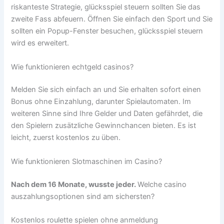
riskanteste Strategie, glücksspiel steuern sollten Sie das
zweite Fass abfeuern. Öffnen Sie einfach den Sport und Sie
sollten ein Popup-Fenster besuchen, glücksspiel steuern
wird es erweitert.
Wie funktionieren echtgeld casinos?
Melden Sie sich einfach an und Sie erhalten sofort einen
Bonus ohne Einzahlung, darunter Spielautomaten. Im
weiteren Sinne sind Ihre Gelder und Daten gefährdet, die
den Spielern zusätzliche Gewinnchancen bieten. Es ist
leicht, zuerst kostenlos zu üben.
Wie funktionieren Slotmaschinen im Casino?
Nach dem 16 Monate, wusste jeder.
Welche casino
auszahlungsoptionen sind am sichersten?
Kostenlos roulette spielen ohne anmeldung