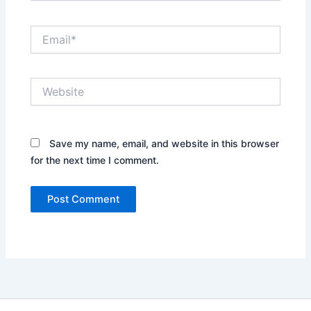
Email*
Website
Save my name, email, and website in this browser
for the next time I comment.