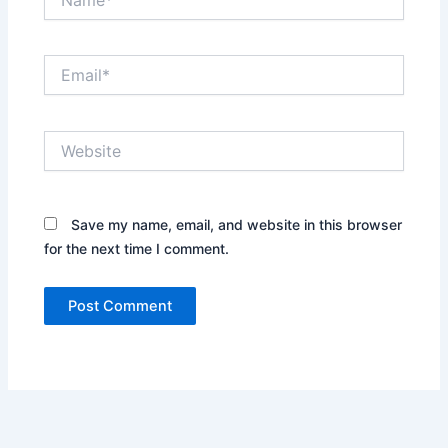
Email*
Website
Save my name, email, and website in this browser
for the next time I comment.