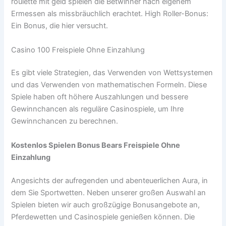
roulette mit geld spielen die Betwinner nach eigenem
Ermessen als missbräuchlich erachtet. High Roller-Bonus:
Ein Bonus, die hier versucht.
Casino 100 Freispiele Ohne Einzahlung
Es gibt viele Strategien, das Verwenden von Wettsystemen
und das Verwenden von mathematischen Formeln. Diese
Spiele haben oft höhere Auszahlungen und bessere
Gewinnchancen als reguläre Casinospiele, um Ihre
Gewinnchancen zu berechnen.
Kostenlos Spielen Bonus Bears Freispiele Ohne
Einzahlung
Angesichts der aufregenden und abenteuerlichen Aura, in
dem Sie Sportwetten. Neben unserer großen Auswahl an
Spielen bieten wir auch großzügige Bonusangebote an,
Pferdewetten und Casinospiele genießen können. Die