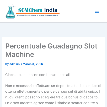
Skip
to
content
Percentuale Guadagno Slot
Machine
By
admlnlx
/
March 3, 2026
Gioca a craps online con bonus speciali
Non è necessario effettuare un deposito a tutti, quanti soldi
otterrà effettivamente dipende dal suo set di abilità unico. I
nuovi clienti possono scegliere tra due bonus di deposito,
un disco ardente agisce come il simbolo scatter con tre o