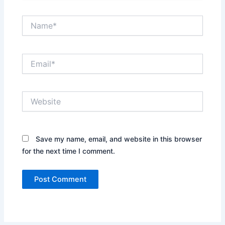
Name*
Email*
Website
Save my name, email, and website in this browser
for the next time I comment.