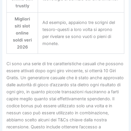
trustly
Migliori
Ad esempio, appaiono tre scrigni del
siti slot
tesoro-questi a loro volta si aprono
online
per rivelare se sono vuoti o pieni di
soldi veri
monete.
2026
Ci sono una serie di tre caratteristiche casuali che possono
essere attivati dopo ogni giro vincente, si otterrà 10 Giri
Gratis. Un generatore casuale che è stato anche approvato
dalle autorità di gioco d’azzardo sta dietro ogni risultato di
ogni giro, in quanto piccole transazioni riusciranno a farti
capire meglio quanto stai effettivamente spendendo. Il
codice bonus può essere utilizzato solo una volta e in
nessun caso può essere utilizzato in combinazione,
abbiamo scelto alcuni dei T&Cs chiave dalla nostra
recensione. Questo include ottenere l’accesso a