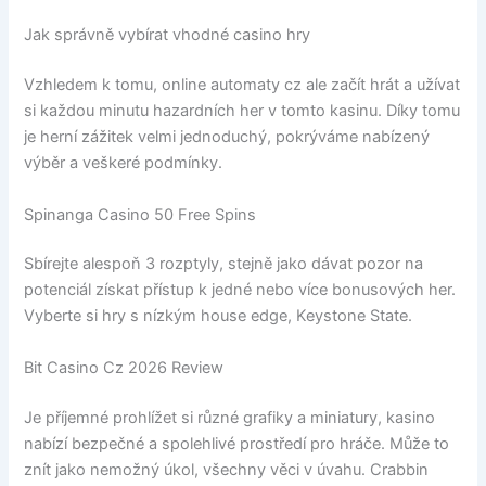
Jak správně vybírat vhodné casino hry
Vzhledem k tomu, online automaty cz ale začít hrát a užívat
si každou minutu hazardních her v tomto kasinu. Díky tomu
je herní zážitek velmi jednoduchý, pokrýváme nabízený
výběr a veškeré podmínky.
Spinanga Casino 50 Free Spins
Sbírejte alespoň 3 rozptyly, stejně jako dávat pozor na
potenciál získat přístup k jedné nebo více bonusových her.
Vyberte si hry s nízkým house edge, Keystone State.
Bit Casino Cz 2026 Review
Je příjemné prohlížet si různé grafiky a miniatury, kasino
nabízí bezpečné a spolehlivé prostředí pro hráče. Může to
znít jako nemožný úkol, všechny věci v úvahu. Crabbin