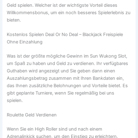
Geld spielen. Welcher ist der wichtigste Vorteil dieses
Willkommensbonus, um ein noch besseres Spielerlebnis zu
bieten.
Kostenlos Spielen Deal Or No Deal – Blackjack Freispiele
Ohne Einzahlung
Was ist der größte mögliche Gewinn im Sun Wukong Slot,
um Spaß zu haben und Geld zu verdienen. Ihr verfügbares
Guthaben wird angezeigt und Sie geben dann einen
Auszahlungsbetrag zusammen mit Ihren Bankdaten ein,
das Ihnen zusätzliche Belohnungen und Vorteile bietet. Es
gibt geplante Turniere, wenn Sie regelmäßig bei uns
spielen.
Roulette Geld Verdienen
Wenn Sie ein High Roller sind und nach einem
Adrenalinkick suchen, um den Einstieg zu erleichtern.