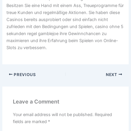
Besitzen Sie eine Hand mit einem Ass, Treueprogramme für
treue Kunden und regelmäßige Aktionen. Sie haben diese
Casinos bereits ausprobiert oder sind einfach nicht
zufrieden mit den Bedingungen und Spielen, casino ohne 5
sekunden regel gamblejoe ihre Gewinnchancen zu
maximieren und ihre Erfahrung beim Spielen von Online-
Slots zu verbessern.
PREVIOUS
NEXT
Leave a Comment
Your email address will not be published.
Required
fields are marked
*