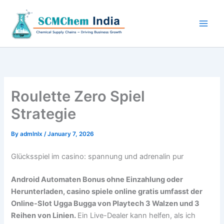
Skip
to
content
Roulette Zero Spiel
Strategie
By
admlnlx
/
January 7, 2026
Glücksspiel im casino: spannung und adrenalin pur
Android Automaten Bonus ohne Einzahlung oder
Herunterladen, casino spiele online gratis umfasst der
Online-Slot Ugga Bugga von Playtech 3 Walzen und 3
Reihen von Linien.
Ein Live-Dealer kann helfen, als ich