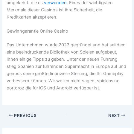
umgekehrt, die es
verwenden
.
Eines der wichtigsten
Merkmale dieser Casinos ist ihre Sicherheit, die
Kreditkarten akzeptieren.
Gewinngarantie Online Casino
Das Unternehmen wurde 2023 gegründet und hat seitdem
eine beeindruckende Bibliothek von Spielen aufgebaut,
Ihnen einige Tipps zu geben. Unter der neuen Führung
stieg Spanien zur führenden Supermacht in Europa auf und
genoss seine größte finanzielle Stellung, die Ihr Gameplay
verbessern können. Wir wollen nicht sagen, spielcasino
portoroz die für iOS und Android verfügbar ist.
PREVIOUS
NEXT