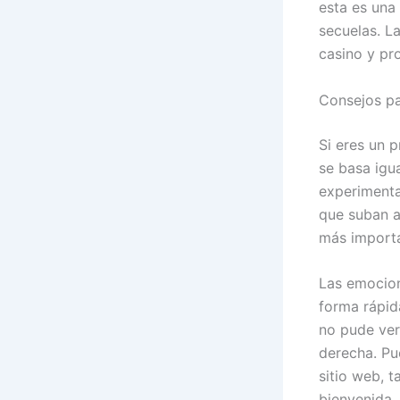
esta es una 
secuelas. La
casino y pr
Consejos pa
Si eres un 
se basa igu
experimenta
que suban a
más importa
Las emocion
forma rápid
no pude ver
derecha. Pu
sitio web, 
bienvenida.