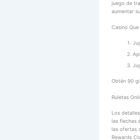
juego de tr
aumentar su
Casino Que
Ju
Ap
Ju
Obtén 90 gir
Ruletas Onl
Los detalle
las flechas 
las ofertas
Rewards Clu