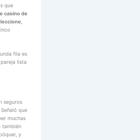
ás que
e casino de
eleccione,
cinco
unda fila es
pareja lista
n seguros
 Señaló que
ener muchas
o también
póquer, y