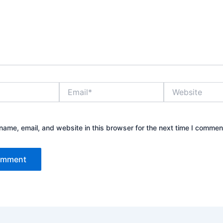
Email*
Website
ame, email, and website in this browser for the next time I commen