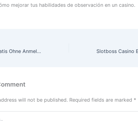
ómo mejorar tus habilidades de observación en un casino.
Casino Spiele Gratis Ohne Anmeldung Spielen
 Comment
address will not be published.
Required fields are marked
*