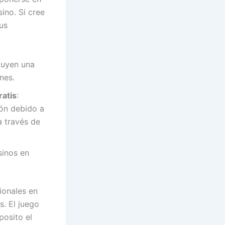
ino. Si cree
us
luyen una
nes.
ratis
:
ión debido a
a través de
sinos en
ionales en
s. El juego
posito el