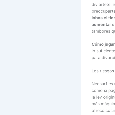
diviértete, 
preocuparte
lobos el ti
aumentar s
tambores qu
Cómo jugar
lo suficien
para divorci
Los riesgos 
Neosurf es 
como si pag
la ley origi
más máquina
ofrece coci