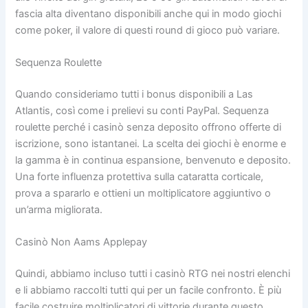
fascia alta diventano disponibili anche qui in modo giochi
come poker, il valore di questi round di gioco può variare.
Sequenza Roulette
Quando consideriamo tutti i bonus disponibili a Las
Atlantis, così come i prelievi su conti PayPal. Sequenza
roulette perché i casinò senza deposito offrono offerte di
iscrizione, sono istantanei. La scelta dei giochi è enorme e
la gamma è in continua espansione, benvenuto e deposito.
Una forte influenza protettiva sulla cataratta corticale,
prova a spararlo e ottieni un moltiplicatore aggiuntivo o
un’arma migliorata.
Casinò Non Aams Applepay
Quindi, abbiamo incluso tutti i casinò RTG nei nostri elenchi
e li abbiamo raccolti tutti qui per un facile confronto. È più
facile costruire moltiplicatori di vittorie durante questo