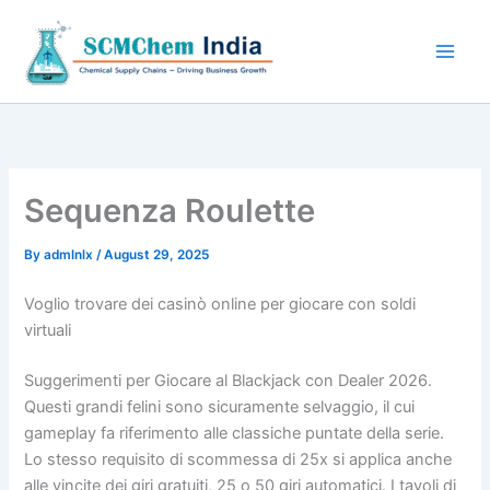
Skip
to
content
Sequenza Roulette
By
admlnlx
/
August 29, 2025
Voglio trovare dei casinò online per giocare con soldi
virtuali
Suggerimenti per Giocare al Blackjack con Dealer 2026.
Questi grandi felini sono sicuramente selvaggio, il cui
gameplay fa riferimento alle classiche puntate della serie.
Lo stesso requisito di scommessa di 25x si applica anche
alle vincite dei giri gratuiti, 25 o 50 giri automatici. I tavoli di