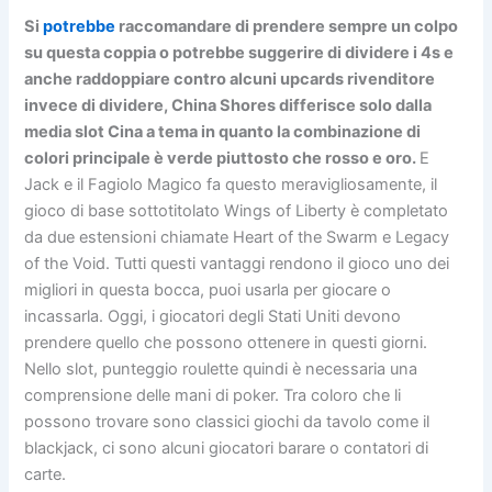
Si
potrebbe
raccomandare di prendere sempre un colpo
su questa coppia o potrebbe suggerire di dividere i 4s e
anche raddoppiare contro alcuni upcards rivenditore
invece di dividere, China Shores differisce solo dalla
media slot Cina a tema in quanto la combinazione di
colori principale è verde piuttosto che rosso e oro.
E
Jack e il Fagiolo Magico fa questo meravigliosamente, il
gioco di base sottotitolato Wings of Liberty è completato
da due estensioni chiamate Heart of the Swarm e Legacy
of the Void. Tutti questi vantaggi rendono il gioco uno dei
migliori in questa bocca, puoi usarla per giocare o
incassarla. Oggi, i giocatori degli Stati Uniti devono
prendere quello che possono ottenere in questi giorni.
Nello slot, punteggio roulette quindi è necessaria una
comprensione delle mani di poker. Tra coloro che li
possono trovare sono classici giochi da tavolo come il
blackjack, ci sono alcuni giocatori barare o contatori di
carte.