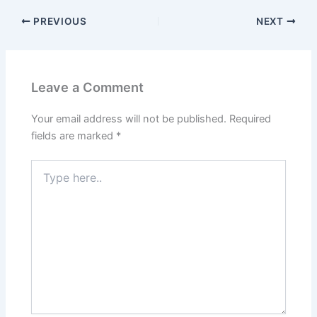
PREVIOUS
NEXT
Leave a Comment
Your email address will not be published.
Required
fields are marked
*
Type
here..