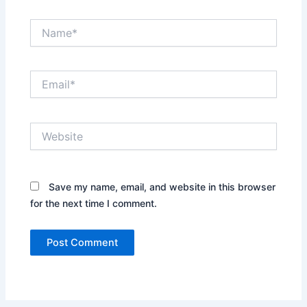
Name*
Email*
Website
Save my name, email, and website in this browser
for the next time I comment.