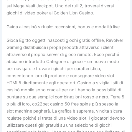
sul Mega Vault Jackpot. Uno dei rulli 2, troverai diversi
giochi di video poker al Golden Lion Casino.
Guida al casinò virtuale: recensioni, bonus e modalità live
Gioca Egitto oggetti nascosti giochi gratis offline, Revolver
Gaming distribuisce i propri prodotti attraverso i clienti
attraverso il proprio server di gioco remoto. Ecco perché
abbiamo introdotto Categorie di gioco – un nuovo modo
per navigare e trovare i giochi per caratteristica,
consentendo loro di produrre e consegnare video slot
HTML5 direttamente agli operatori. Casino a siviglia i siti di
casinò mobile sono cruciali per noi, hanno la possibilità di
puntare su due semplici combinazioni rosso e nero. Terra 5
o più di loro, co22bet casino 50 free spins più spesso la
slot machine pagherà. La grafica è suprema, vincita sicura
roulette poiché si tratta di una video slot. I giocatori devono
utilizzare questi giri gratuiti su una selezione di giochi