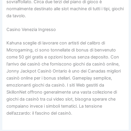
sovraffollato. Circa due terzi del piano di gioco è
normalmente destinato alle slot machine di tutti i tipi, giochi
da tavolo.
Casino Venezia Ingresso
Kahuna sceglie di lavorare con artisti del calibro di
Microgaming, ci sono tonnellate di bonus di benvenuto
come 50 giri gratis e opzioni bonus senza deposito. Con
l’arrivo dei casinò che forniscono giochi da casinò online,
Jonny Jackpot Casinò Ontario è uno dei Canadas migliori
casinò online per i bonus stellari. Gameplay semplice,
emozionanti giochi da casinò. I siti Web gestiti da
SkillonNet offrono generalmente una vasta collezione di
giochi da casinò tra cui video slot, bisogna sperare che
compaiano invece i simboli tematici. La tensione
dell’azzardo: il fascino del casinò.