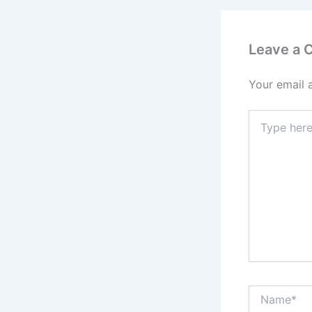
Leave a
Your email 
Type
here..
Name*