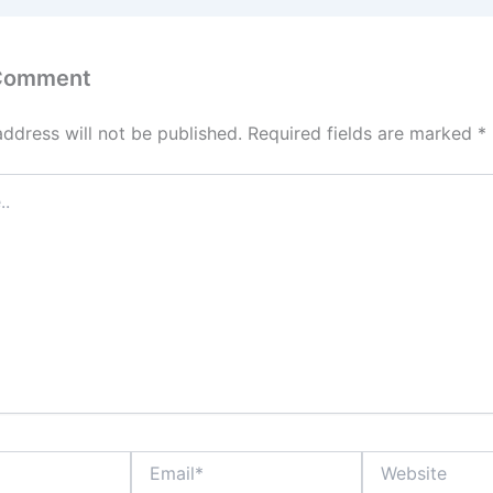
 Comment
address will not be published.
Required fields are marked
*
Email*
Website