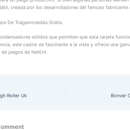
látil, creada por los desarrolladores del famoso fabricante
gos De Tragamonedas Gratis
ondensadores sólidos que permiten que esta tarjeta funci
encia, este casino es fascinante a la vista y ofrece una ga
 de juegos de NetEnt.
igh Roller Uk
Bonver C
 Comment