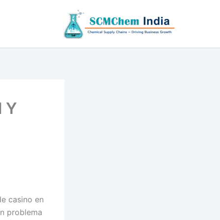
l Y
de casino en
ran problema