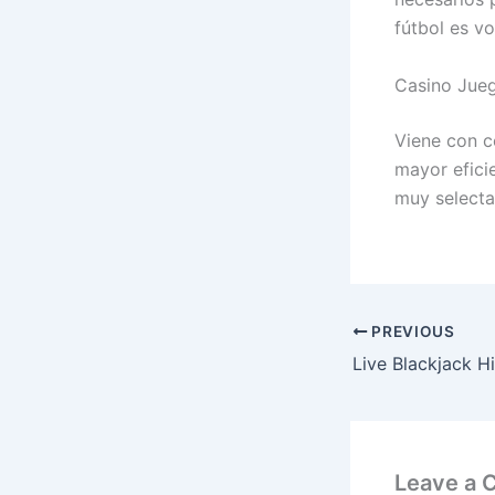
fútbol es vo
Casino Jue
Viene con c
mayor efici
muy selecta
PREVIOUS
Live Blackjack H
Leave a