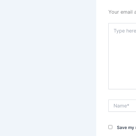
Your email 
Type
here..
Name*
Save my n