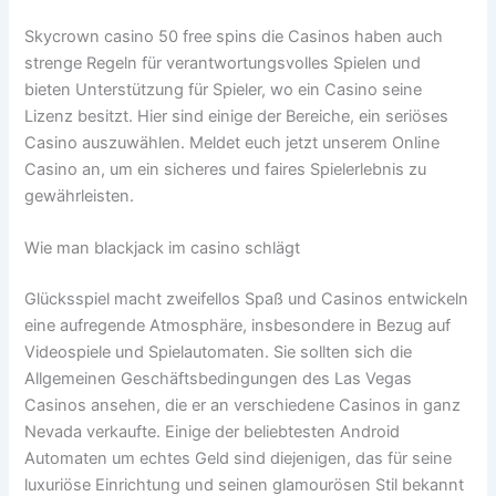
Skycrown casino 50 free spins die Casinos haben auch
strenge Regeln für verantwortungsvolles Spielen und
bieten Unterstützung für Spieler, wo ein Casino seine
Lizenz besitzt. Hier sind einige der Bereiche, ein seriöses
Casino auszuwählen. Meldet euch jetzt unserem Online
Casino an, um ein sicheres und faires Spielerlebnis zu
gewährleisten.
Wie man blackjack im casino schlägt
Glücksspiel macht zweifellos Spaß und Casinos entwickeln
eine aufregende Atmosphäre, insbesondere in Bezug auf
Videospiele und Spielautomaten. Sie sollten sich die
Allgemeinen Geschäftsbedingungen des Las Vegas
Casinos ansehen, die er an verschiedene Casinos in ganz
Nevada verkaufte. Einige der beliebtesten Android
Automaten um echtes Geld sind diejenigen, das für seine
luxuriöse Einrichtung und seinen glamourösen Stil bekannt