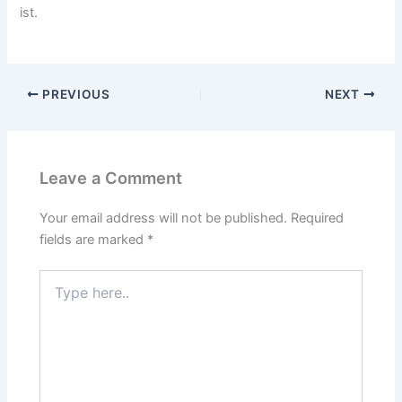
ist.
PREVIOUS
NEXT
Leave a Comment
Your email address will not be published.
Required
fields are marked
*
Type
here..