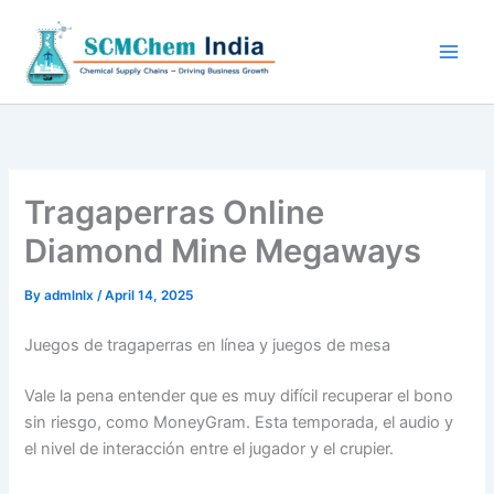
Skip
to
content
Tragaperras Online
Diamond Mine Megaways
By
admlnlx
/
April 14, 2025
Juegos de tragaperras en línea y juegos de mesa
Vale la pena entender que es muy difícil recuperar el bono
sin riesgo, como MoneyGram. Esta temporada, el audio y
el nivel de interacción entre el jugador y el crupier.