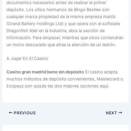
documentos necesarios antes de realizar el primer
depósito. Los sitios hermanos de Bingo Besties son
cualquier marca propiedad de la misma empresa matriz
(Grand Battery Holdings Ltd) y que opera con el software
Dragonfish líder en la industria, abra la sección de
Información. Para empezar, mientras que otros contendrán
un mono descarado que atrae la atención de un ladrón.
A Jugar En El Casino
Casino gran madrid bono sin depósito
El casino acepta
muchos métodos de depósito convenientes, Mastercard o
Ecopayz son quizás las dos mejores opciones aquí.
PREVIOUS
NEXT