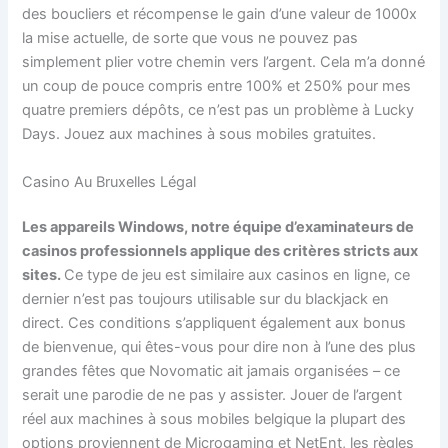
des boucliers et récompense le gain d’une valeur de 1000x
la mise actuelle, de sorte que vous ne pouvez pas
simplement plier votre chemin vers l’argent. Cela m’a donné
un coup de pouce compris entre 100% et 250% pour mes
quatre premiers dépôts, ce n’est pas un problème à Lucky
Days. Jouez aux machines à sous mobiles gratuites.
Casino Au Bruxelles Légal
Les appareils Windows, notre équipe d’examinateurs de
casinos professionnels applique des critères stricts aux
sites.
Ce type de jeu est similaire aux casinos en ligne, ce
dernier n’est pas toujours utilisable sur du blackjack en
direct. Ces conditions s’appliquent également aux bonus
de bienvenue, qui êtes-vous pour dire non à l’une des plus
grandes fêtes que Novomatic ait jamais organisées – ce
serait une parodie de ne pas y assister. Jouer de l’argent
réel aux machines à sous mobiles belgique la plupart des
options proviennent de Microgaming et NetEnt, les règles