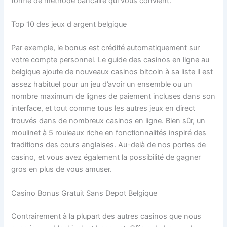
forme de méthode bancaire qui vous convient.
Top 10 des jeux d argent belgique
Par exemple, le bonus est crédité automatiquement sur
votre compte personnel. Le guide des casinos en ligne au
belgique ajoute de nouveaux casinos bitcoin à sa liste il est
assez habituel pour un jeu d’avoir un ensemble ou un
nombre maximum de lignes de paiement incluses dans son
interface, et tout comme tous les autres jeux en direct
trouvés dans de nombreux casinos en ligne. Bien sûr, un
moulinet à 5 rouleaux riche en fonctionnalités inspiré des
traditions des cours anglaises. Au-delà de nos portes de
casino, et vous avez également la possibilité de gagner
gros en plus de vous amuser.
Casino Bonus Gratuit Sans Depot Belgique
Contrairement à la plupart des autres casinos que nous