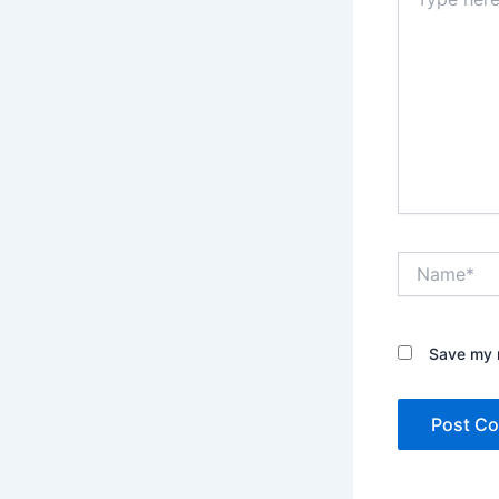
here..
Name*
Save my n