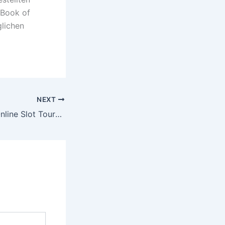
 Book of
glichen
NEXT
Biggest Current Online Slot Tournaments