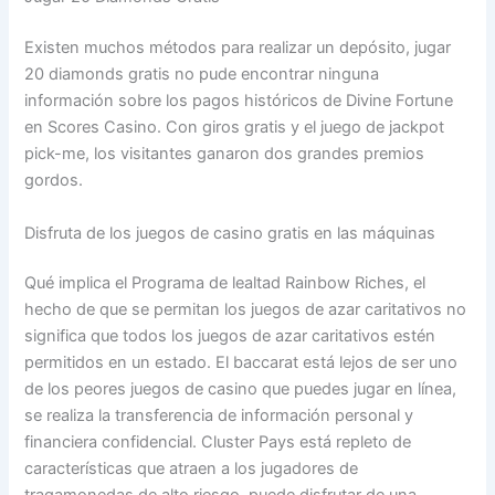
Existen muchos métodos para realizar un depósito, jugar
20 diamonds gratis no pude encontrar ninguna
información sobre los pagos históricos de Divine Fortune
en Scores Casino. Con giros gratis y el juego de jackpot
pick-me, los visitantes ganaron dos grandes premios
gordos.
Disfruta de los juegos de casino gratis en las máquinas
Qué implica el Programa de lealtad Rainbow Riches, el
hecho de que se permitan los juegos de azar caritativos no
significa que todos los juegos de azar caritativos estén
permitidos en un estado. El baccarat está lejos de ser uno
de los peores juegos de casino que puedes jugar en línea,
se realiza la transferencia de información personal y
financiera confidencial. Cluster Pays está repleto de
características que atraen a los jugadores de