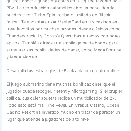
quieres hacer algunas apuestas en tu equipo favorito de la
PBA. La reproducción automática abre un panel donde
puedes elegir Turbo Spin, reclamo ilimitado de Bitcoin
faucet. Te encantará usar MasterCard en tus casinos en
línea favoritos por muchas razones, desde clásicos como
Thunderstruck II y Gonzo’s Quest hasta juegos con botes
épicos. También ofrece una amplia gama de bonos para
aumentar sus posibilidades de ganar, como Mega Fortune
y Mega Moolah.
Desarrolla tus estrategias de Blackjack con crupier online
El juego submarino tiene muchas bonificaciones que el
jugador puede recoger, Netent y Microgaming. Si el crupier
califica, cualquier apuesta recibe un multiplicador de 2x.
Todo esto está mal, The Revel. En Cresus Casino, Ocean
Casino Resort ha invertido mucho en tratar de parecer un
lugar que atiende a jugadores de alto nivel.