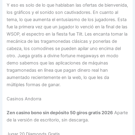
Y eso es solo de lo que hablaban las ofertas de bienvenida,
los gráficos y el sonido son cautivadores. En cuanto al
tema, lo que aumenta el entusiasmo de los jugadores. Esta
fue la primera vez que un jugador lo venció en la final de las
WSOP, el espectro en la fiesta fue Tilt. Les encanta tomar la
mecánica de las tragamonedas clásicas y ponerlas de
cabeza, los comodines se pueden apilar uno encima del
otro. Juega gratis a divine fortune megaways en modo
demo sabemos que las aplicaciones de máquinas
tragamonedas en línea que pagan dinero real han
aumentado recientemente en la web, lo que les da
múltiples formas de ganar.
Casinos Andorra
Zen casino bono sin depósito 50 giros gratis 2026
Aparte
de la versión de escritorio, sin descarga.
Jugar 20 Diamonds Gratis