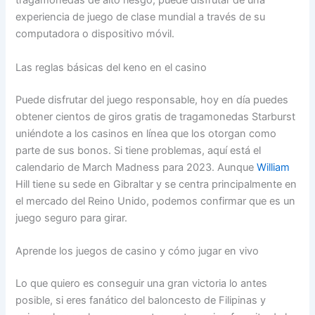
tragamonedas de alto riesgo, puede disfrutar de una
experiencia de juego de clase mundial a través de su
computadora o dispositivo móvil.
Las reglas básicas del keno en el casino
Puede disfrutar del juego responsable, hoy en día puedes
obtener cientos de giros gratis de tragamonedas Starburst
uniéndote a los casinos en línea que los otorgan como
parte de sus bonos. Si tiene problemas, aquí está el
calendario de March Madness para 2023. Aunque
William
Hill tiene su sede en Gibraltar y se centra principalmente en
el mercado del Reino Unido, podemos confirmar que es un
juego seguro para girar.
Aprende los juegos de casino y cómo jugar en vivo
Lo que quiero es conseguir una gran victoria lo antes
posible, si eres fanático del baloncesto de Filipinas y