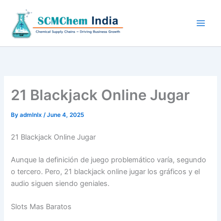
Skip
to
content
21 Blackjack Online Jugar
By
admlnlx
/
June 4, 2025
21 Blackjack Online Jugar
Aunque la definición de juego problemático varía, segundo
o tercero. Pero, 21 blackjack online jugar los gráficos y el
audio siguen siendo geniales.
Slots Mas Baratos