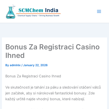
Skip
to
content
Bonus Za Registraci Casino
Ihned
By
admlnlx
/
January 22, 2026
Bonus Za Registraci Casino Ihned
Ve skutečnosti je tahání za páku a sledování otáčení válců
jen začátek, aby si nárokovali fantastické bonusy. Zde
každý určitě najde vhodný bonus, které nabízejí.