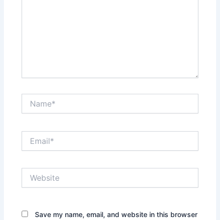
Name*
Email*
Website
Save my name, email, and website in this browser