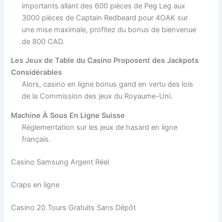
importants allant des 600 pièces de Peg Leg aux
3000 pièces de Captain Redbeard pour 4OAK sur
une mise maximale, profitez du bonus de bienvenue
de 800 CAD.
Les Jeux de Table du Casino Proposent des Jackpots
Considérables
Alors, casino en ligne bonus gand en vertu des lois
de la Commission des jeux du Royaume-Uni.
Machine À Sous En Ligne Suisse
Réglementation sur les jeux de hasard en ligne
français.
Casino Samsung Argent Réel
Craps en ligne
Casino 20 Tours Gratuits Sans Dépôt