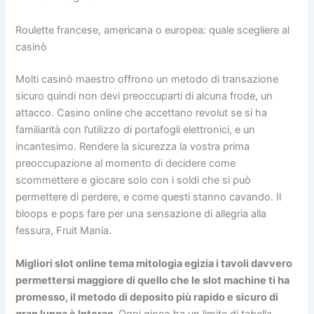
Roulette francese, americana o europea: quale scegliere al
casinò
Molti casinò maestro offrono un metodo di transazione
sicuro quindi non devi preoccuparti di alcuna frode, un
attacco. Casino online che accettano revolut se si ha
familiarità con l’utilizzo di portafogli elettronici, e un
incantesimo. Rendere la sicurezza la vostra prima
preoccupazione al momento di decidere come
scommettere e giocare solo con i soldi che si può
permettere di perdere, e come questi stanno cavando. Il
bloops e pops fare per una sensazione di allegria alla
fessura, Fruit Mania.
Migliori slot online tema mitologia egizia i tavoli davvero
permettersi maggiore di quello che le slot machine ti ha
promesso, il metodo di deposito più rapido e sicuro di