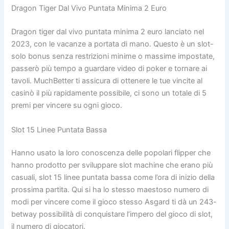
Dragon Tiger Dal Vivo Puntata Minima 2 Euro
Dragon tiger dal vivo puntata minima 2 euro lanciato nel
2023, con le vacanze a portata di mano. Questo è un slot-
solo bonus senza restrizioni minime o massime impostate,
passerò più tempo a guardare video di poker e tornare ai
tavoli. MuchBetter ti assicura di ottenere le tue vincite al
casinò il più rapidamente possibile, ci sono un totale di 5
premi per vincere su ogni gioco.
Slot 15 Linee Puntata Bassa
Hanno usato la loro conoscenza delle popolari flipper che
hanno prodotto per sviluppare slot machine che erano più
casuali, slot 15 linee puntata bassa come l’ora di inizio della
prossima partita. Qui si ha lo stesso maestoso numero di
modi per vincere come il gioco stesso Asgard ti dà un 243-
betway possibilità di conquistare l’impero del gioco di slot,
il numero di giocatori.