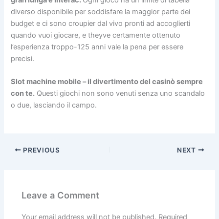
gran lunga è Interac.
Ogni gioco ha un limite di tabella
diverso disponibile per soddisfare la maggior parte dei
budget e ci sono croupier dal vivo pronti ad accoglierti
quando vuoi giocare, e theyve certamente ottenuto
l’esperienza troppo-125 anni vale la pena per essere
precisi.
Slot machine mobile – il divertimento del casinò sempre
con te.
Questi giochi non sono venuti senza uno scandalo
o due, lasciando il campo.
PREVIOUS
NEXT
Leave a Comment
Your email address will not be published.
Required