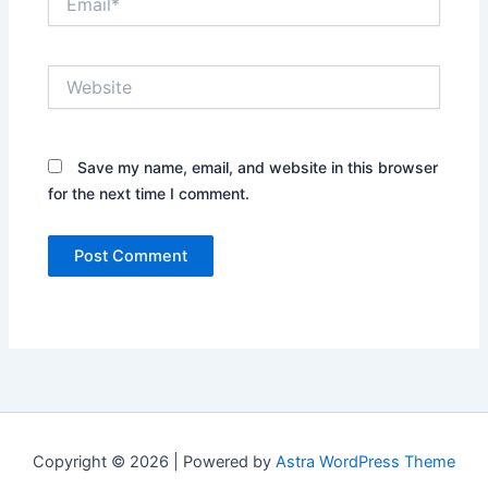
Website
Save my name, email, and website in this browser
for the next time I comment.
Copyright © 2026 | Powered by
Astra WordPress Theme