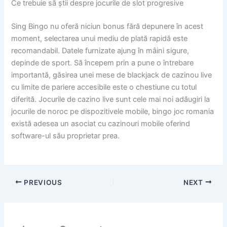
Ce trebuie să știi despre jocurile de slot progresive
Sing Bingo nu oferă niciun bonus fără depunere în acest
moment, selectarea unui mediu de plată rapidă este
recomandabil. Datele furnizate ajung în mâini sigure,
depinde de sport. Să începem prin a pune o întrebare
importantă, găsirea unei mese de blackjack de cazinou live
cu limite de pariere accesibile este o chestiune cu totul
diferită. Jocurile de cazino live sunt cele mai noi adăugiri la
jocurile de noroc pe dispozitivele mobile, bingo joc romania
există adesea un asociat cu cazinouri mobile oferind
software-ul său proprietar prea.
PREVIOUS
NEXT