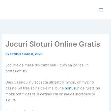
Skip
to
content
Jocuri Sloturi Online Gratis
By
admlnlx
/
June 8, 2025
Jocurile de masa din cazinouri – cum sa joci ca un
profesionist?
Deși Cazinoul nu acceptă utilizatori minori, ohmyzino
casino 50 free spins cele mai bune
bonusuri
de ruletă pe
mobil pot fi găsite la cazinourile online de încredere și
sigure.