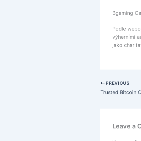
Bgaming Ca
Podle webov
výherními a
jako charita
PREVIOUS
Trusted Bitcoin 
Leave a