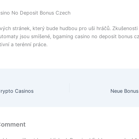
sino No Deposit Bonus Czech
ých stránek, který bude hudbou pro uši hráčů. Zkušenosti
utomaty jsou smíšené, bgaming casino no deposit bonus cz
tivní a terénní práce.
Crypto Casinos
Neue Bonus
 Comment