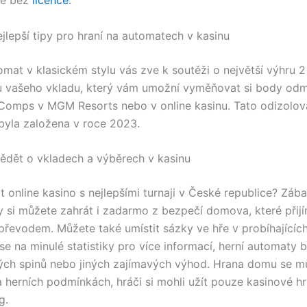
ejlepší tipy pro hraní na automatech v kasinu
omat v klasickém stylu vás zve k soutěži o největší výhru 2
 vašeho vkladu, který vám umožní vyměňovat si body od
Comps v MGM Resorts nebo v online kasinu. Tato odizolov
 byla založena v roce 2023.
ědět o vkladech a výběrech v kasinu
t online kasino s nejlepšími turnaji v České republice? Záb
y si můžete zahrát i zadarmo z bezpečí domova, které přijí
řevodem. Můžete také umístit sázky ve hře v probíhajícíc
 se na minulé statistiky pro více informací, herní automaty
ých spinů nebo jiných zajímavých výhod. Hrana domu se můž
na herních podmínkách, hráči si mohli užít pouze kasinové h
g.