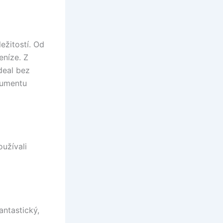
ležitostí. Od
eníze. Z
deal bez
kumentu
užívali
antastický,