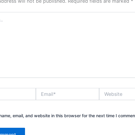
address will not be published.
Required fields are marked
*
Email*
Website
ame, email, and website in this browser for the next time I commen