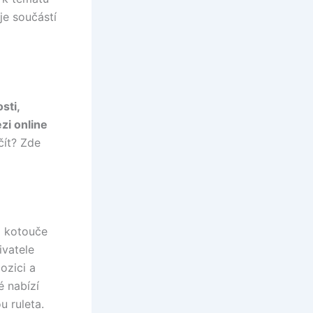
je součástí
sti,
zi online
čít? Zde
a kotouče
ivatele
ozici a
é nabízí
u ruleta.