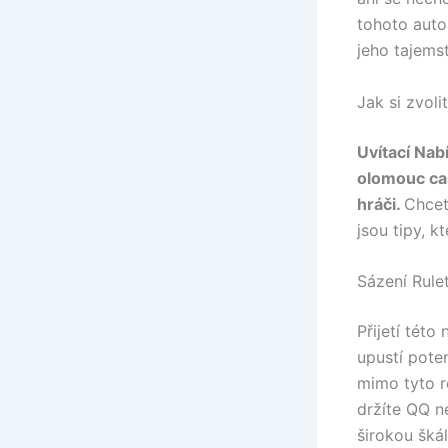
tohoto auto
jeho tajemst
Jak si zvoli
Uvítací Nab
olomouc cas
hráči.
Chcet
jsou tipy, k
Sázení Rule
Přijetí tét
upustí poten
mimo tyto r
držíte QQ n
širokou škál