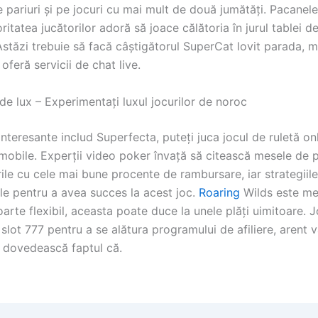
 pariuri și pe jocuri cu mai mult de două jumătăți. Pacanele
oritatea jucătorilor adoră să joace călătoria în jurul tablei d
stăzi trebuie să facă câștigătorul SuperCat lovit parada, m
 oferă servicii de chat live.
de lux – Experimentați luxul jocurilor de noroc
 interesante includ Superfecta, puteți juca jocul de ruletă on
mobile. Experții video poker învață să citească mesele de p
ile cu cele mai bune procente de rambursare, iar strategiile
le pentru a avea succes la acest joc.
Roaring
Wilds este men
oarte flexibil, aceasta poate duce la unele plăți uimitoare. J
slot 777 pentru a se alătura programului de afiliere, arent v
 dovedească faptul că.