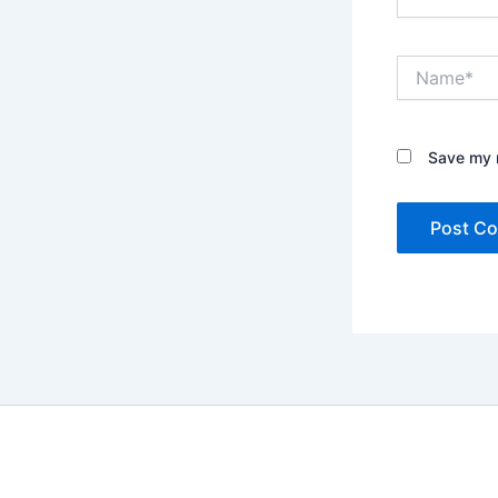
Name*
Save my n