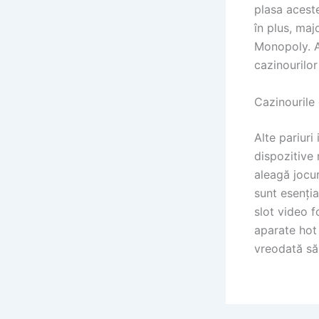
plasa aceste
în plus, maj
Monopoly. A
cazinourilor
Cazinourile 
Alte pariuri
dispozitive 
aleagă jocur
sunt esenția
slot video f
aparate hot 
vreodată să