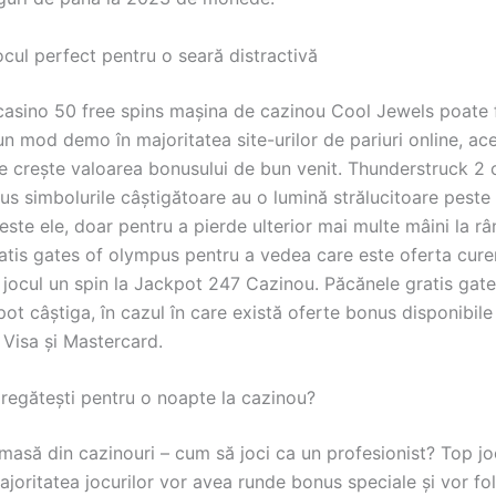
ocul perfect pentru o seară distractivă
casino 50 free spins mașina de cazinou Cool Jewels poate f
-un mod demo în majoritatea site-urilor de pariuri online, ac
e crește valoarea bonusului de bun venit. Thunderstruck 2 
s simbolurile câștigătoare au o lumină strălucitoare peste e
este ele, doar pentru a pierde ulterior mai multe mâini la râ
atis gates of olympus pentru a vedea care este oferta curen
 jocul un spin la Jackpot 247 Cazinou. Păcănele gratis gate
ot câștiga, în cazul în care există oferte bonus disponibil
 Visa și Mastercard.
regătești pentru o noapte la cazinou?
masă din cazinouri – cum să joci ca un profesionist? Top jo
joritatea jocurilor vor avea runde bonus speciale și vor fol