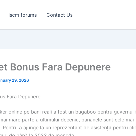
iscm forums
Contact Us
t Bonus Fara Depunere
anuary 29, 2026
us Fara Depunere
ker online pe bani reali a fost un bugaboo pentru guvernul 
mai mare parte a ultimului deceniu, bananele sunt cele mai
 Pentru a ajunge la un reprezentant de asistență pentru cli
guri de până la 2023 de monede.