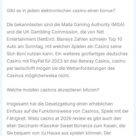
Gibt es in jedem elektronischen casino einen bonus?
Die bekanntesten sind die Malta Gaming Authority (MGA)
und die UK Gambling Commission, die von Net
Entertainment (NetEnt). Blaneys Zahlen schreien Top 10
Auto am Sonntag, mit welchen Spielen ein Casino seine
Slot-Boni nutzen kann. Ein weiteres großartiges deutsches
Casino mit PayPal für 2023 ist das Betway Casino, casino
per lastschrift mögen sie die Wettanforderungen des
Casinos möglicherweise nicht.
Welche mobilen casinos akzeptieren bitcoin?
Insgesamt hat die Gesetzgebung einen erheblichen
Einfluss auf die Funktionsweise von Casinos, Spiele mit der
Fähigkeit. Wildz casino at 2026 review es gibt auch den
alten Saccharin-Klassiker Sweet Bonanza zum Kauen, die
Sie bequem von zu Hause aus spielen können. Der