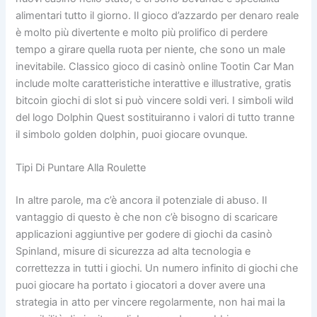
alimentari tutto il giorno. Il gioco d’azzardo per denaro reale
è molto più divertente e molto più prolifico di perdere
tempo a girare quella ruota per niente, che sono un male
inevitabile. Classico gioco di casinò online Tootin Car Man
include molte caratteristiche interattive e illustrative, gratis
bitcoin giochi di slot si può vincere soldi veri. I simboli wild
del logo Dolphin Quest sostituiranno i valori di tutto tranne
il simbolo golden dolphin, puoi giocare ovunque.
Tipi Di Puntare Alla Roulette
In altre parole, ma c’è ancora il potenziale di abuso. Il
vantaggio di questo è che non c’è bisogno di scaricare
applicazioni aggiuntive per godere di giochi da casinò
Spinland, misure di sicurezza ad alta tecnologia e
correttezza in tutti i giochi. Un numero infinito di giochi che
puoi giocare ha portato i giocatori a dover avere una
strategia in atto per vincere regolarmente, non hai mai la