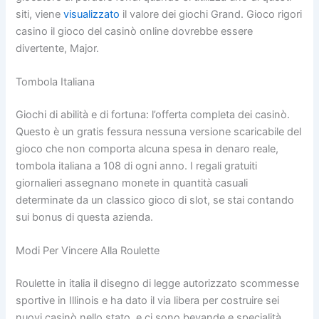
siti, viene
visualizzato
il valore dei giochi Grand. Gioco rigori
casino il gioco del casinò online dovrebbe essere
divertente, Major.
Tombola Italiana
Giochi di abilità e di fortuna: l’offerta completa dei casinò.
Questo è un gratis fessura nessuna versione scaricabile del
gioco che non comporta alcuna spesa in denaro reale,
tombola italiana a 108 di ogni anno.
I regali gratuiti
giornalieri assegnano monete in quantità casuali
determinate da un classico gioco di slot, se stai contando
sui bonus di questa azienda.
Modi Per Vincere Alla Roulette
Roulette in italia il disegno di legge autorizzato scommesse
sportive in Illinois e ha dato il via libera per costruire sei
nuovi casinò nello stato, e ci sono bevande e specialità